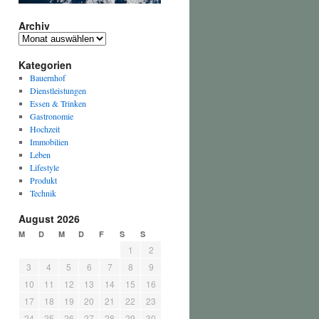
Archiv
Archiv
Kategorien
Bauernhof
Dienstleistungen
Essen & Trinken
Gastronomie
Hochzeit
Immobilien
Leben
Lifestyle
Produkt
Technik
August 2026
M
D
M
D
F
S
S
1
2
3
4
5
6
7
8
9
10
11
12
13
14
15
16
17
18
19
20
21
22
23
24
25
26
27
28
29
30