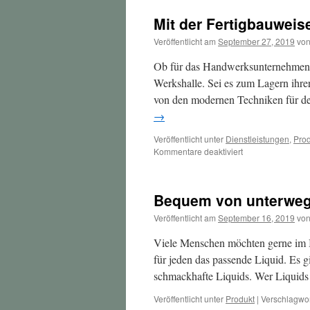
Mit der Fertigbauweis
Veröffentlicht am
September 27, 2019
vo
Ob für das Handwerksunternehmen o
Werkshalle. Sei es zum Lagern ihrer 
von den modernen Techniken für d
→
Veröffentlicht unter
Dienstleistungen
,
Prod
für
Kommentare deaktiviert
Mit
der
Fertigbauweise
Bequem von unterwegs
schnell
zu
Veröffentlicht am
September 16, 2019
vo
den
eigenen
Viele Menschen möchten gerne im In
Werkshallen
für jeden das passende Liquid. Es g
schmackhafte Liquids. Wer Liquids 
Veröffentlicht unter
Produkt
|
Verschlagwor