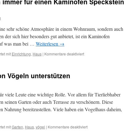
h immer für einen Kaminofen Speckstein
Vordach
wählen
n
 eine sehr schöne Atmosphäre in einem Wohnraum, sondern auch
 der sich hier besonders gut anbietet, ist ein Kaminofen
auf was man bei …
Weiterlesen
→
für
tet mit
Einrichtung
,
Haus
|
Kommentare deaktiviert
Darum
sollte
man
n Vögeln unterstützen
sich
immer
für
einen
ür viele Leute eine wichtige Rolle. Vor allem für Tierliebhaber
Kaminofen
ten seinen Garten oder auch Terrasse zu verschönern. Diese
Speckstein
ren Nahrung bereitzustellen. Viele haben ein Vogelhaus daheim,
entscheiden
für
tet mit
Garten
,
Haus
,
vögel
|
Kommentare deaktiviert
Die
Nahrungssuche