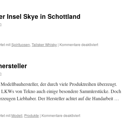
Bequem
von
unterwegs
er Insel Skye in Schottland
Liquids
bestellen
n
für
tet mit
Spirituosen
,
Talisker Whisky
|
Kommentare deaktiviert
Talisker
Whisky
von
ersteller
der
Insel
n
Skye
in
Modellbauhersteller, der durch viele Produktreihen überzeugt.
Schottland
ll LKWs von Tekno auch einige besondere Sammlerstücke. Doch
zeugen Liebhaber. Der Hersteller achtet auf die Handarbeit …
für
tet mit
Modell
,
Produkte
|
Kommentare deaktiviert
Tekno:
Ein
Modellbauhersteller