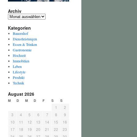
Archiv
Archiv
Kategorien
Bauernhof
Dienstleistungen
Essen & Trinken
Gastronomie
Hochzeit
Immobilien
Leben
Lifestyle
Produkt
Technik
August 2026
M
D
M
D
F
S
S
1
2
3
4
5
6
7
8
9
10
11
12
13
14
15
16
17
18
19
20
21
22
23
24
25
26
27
28
29
30