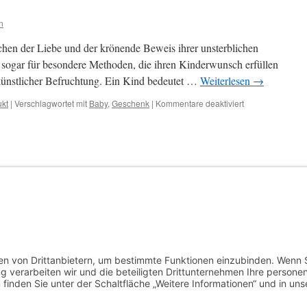
n
ichen der Liebe und der krönende Beweis ihrer unsterblichen
h sogar für besondere Methoden, die ihren Kinderwunsch erfüllen
künstlicher Befruchtung. Ein Kind bedeutet …
Weiterlesen
→
für
kt
|
Verschlagwortet mit
Baby
,
Geschenk
|
Kommentare deaktiviert
Geschenke
Geburt
für
chlagwortet mit
Lift
|
Kommentare deaktiviert
Plattformlift
außen