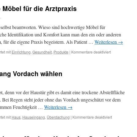
 Möbel für die Arztpraxis
n
 selbst beantworten. Wieso sind hochwertige Möbel für
che Identifikation und Komfort kann man den ein oder anderen
m, für die eigene Praxis begeistern. Als Patient …
Weiterlesen
→
für
tet mit
Einrichtung
,
Gesundheit
,
Produkte
|
Kommentare deaktiviert
Qualitativ
hochwertige
Möbel
gang Vordach wählen
für
die
Arztpraxis
, denn vor der Haustür gibt es damit eine trockene Abstellfläche
. Bei Regen steht jeder ohne das Vordach ungeschützt vor dem
 kommen Feuchtigkeit …
Weiterlesen
→
für
tet mit
Haus
,
Hauseingang
,
Überdachung
|
Kommentare deaktiviert
Das
richtige
Hauseingang