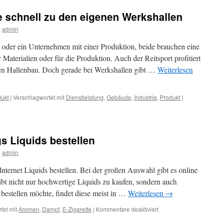
von
e schnell zu den eigenen Werkshallen
Vögeln
unterstützen
n
admin
der ein Unternehmen mit einer Produktion, beide brauchen eine
Materialien oder für die Produktion. Auch der Reitsport profitiert
en Hallenbau. Doch gerade bei Werkshallen gibt …
Weiterlesen
ukt
|
Verschlagwortet mit
Dienstleistung
,
Gebäude
,
Industrie
,
Produkt
|
 Liquids bestellen
n
admin
ternet Liquids bestellen. Bei der großen Auswahl gibt es online
ibt nicht nur hochwertige Liquids zu kaufen, sondern auch
bestellen möchte, findet diese meist in …
Weiterlesen
→
für
tet mit
Aromen
,
Dampf
,
E-Zigarette
|
Kommentare deaktiviert