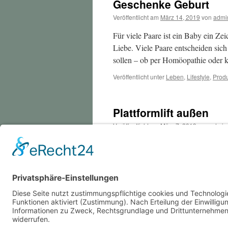
Geschenke Geburt
Veröffentlicht am
März 14, 2019
von
admi
Für viele Paare ist ein Baby ein Ze
Liebe. Viele Paare entscheiden sic
sollen – ob per Homöopathie oder 
Veröffentlicht unter
Leben
,
Lifestyle
,
Produ
Plattformlift außen
Veröffentlicht am
März 7, 2019
von
admin
Veröffentlicht unter
Produkt
,
Technik
|
Vers
←
Ältere Beiträge
Impressum