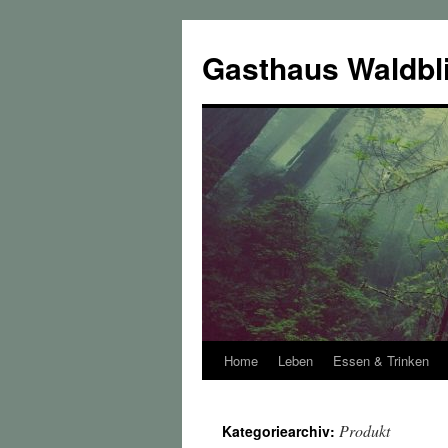
Zum
Inhalt
Gasthaus Waldbl
springen
Home
Leben
Essen & Trinken
Produkt
Kategoriearchiv: