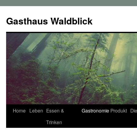
Zum
Inhalt
Gasthaus Waldblick
springen
Home
Leben
Essen &
Gastronomie
Produkt
Die
Trinken