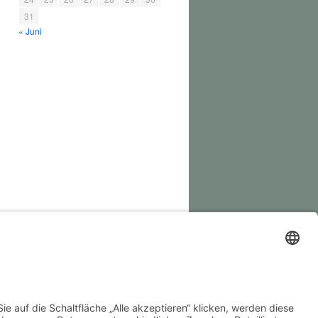
31
« Juni