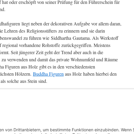
hat oder erschöpft von seiner Prüfung für den Führerschein für
nd.
hafiguren liegt neben der dekorativen Aufgabe vor allem daran,
 Lehren des Religionsstifters zu erinnern und sie darin
ebenswandel zu führen wie Siddhartha Gautama. Als Werkstoff
uf regional vorhandene Rohstoffe zurückgegriffen. Meistens
rmt. Seit jüngerer Zeit geht der Trend aber auch in die
 zu verwenden und damit das private Wohnumfeld und Räume
ha Figuren aus Holz gibt es in den verschiedensten
lichsten Hölzern.
Buddha Figuren
aus Holz haben hierbei den
 als solche aus Stein sind.
egt und mit
Asien
,
Buddha
,
Kultur
,
Medizin
verschlagwortet. Setze ein
Pantoffeln: Etwas Wärme für Zuhause
→