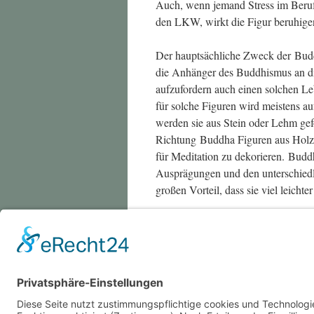
Auch, wenn jemand Stress im Beruf 
den LKW, wirkt die Figur beruhige
Der hauptsächliche Zweck der Budd
die Anhänger des Buddhismus an die
aufzufordern auch einen solchen L
für solche Figuren wird meistens a
werden sie aus Stein oder Lehm gefo
Richtung Buddha Figuren aus Holz
für Meditation zu dekorieren. Budd
Ausprägungen und den unterschied
großen Vorteil, dass sie viel leichter
Dieser Beitrag wurde unter
Produkt
abgel
Lesezeichen für den
Permalink
.
←
Was kostet eine Scheidung?