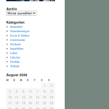
Archiv
Archiv
Kategorien
Bauernhof
Dienstleistungen
Essen & Trinken
Gastronomie
Hochzeit
Immobilien
Leben
Lifestyle
Produkt
Technik
August 2026
M
D
M
D
F
S
S
1
2
3
4
5
6
7
8
9
10
11
12
13
14
15
16
17
18
19
20
21
22
23
24
25
26
27
28
29
30