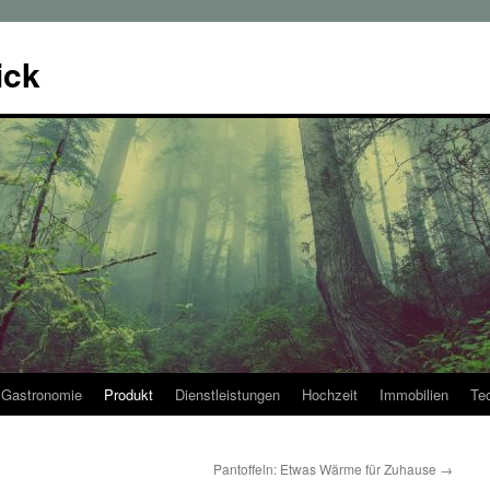
ick
Gastronomie
Produkt
Dienstleistungen
Hochzeit
Immobilien
Te
Pantoffeln: Etwas Wärme für Zuhause
→