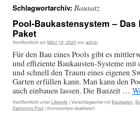
Bausatz
Schlagwortarchiv:
Pool-Baukastensystem – Das
Paket
Veröffentlicht am
März 19, 2020
von
admin
Für den Bau eines Pools gibt es mittler
und effiziente Baukausten-Systeme mit 
und schnell den Traum eines eigenen 
Garten erfüllen kann. Man kann den Poo
auch einbauen lassen. Die Bauzeit …
We
Veröffentlicht unter
Lifestyle
|
Verschlagwortet mit
Baukasten
,
Ba
für
Swimming Pool
|
Kommentare deaktiviert
Pool-
Baukastensystem
–
Das
Rundum-