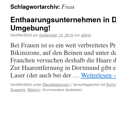
Frau
Schlagwortarchiv:
Enthaarungsunternehmen in 
Umgebung!
Veröffentlicht am
September 12, 2019
von
admin
Bei Frauen ist es ein weit verbreitetes 
Bikinizone, auf den Beinen und unter d
Frauchen versuchen deshalb die Haare 
Zur Haarentfernung in Dortmund gibt es
Laser (der auch bei der …
Weiterlesen
Veröffentlicht unter
Dienstleistungen
|
Verschlagwortet mit
Dort
für
Sugaring
,
Waxing
|
Kommentare deaktiviert
Enthaarungsuntern
in
Dortmund
und
Umgebung!