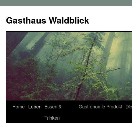
Zum
Inhalt
Gasthaus Waldblick
springen
Home
Leben
Essen &
Gastronomie
Produkt
Die
Trinken